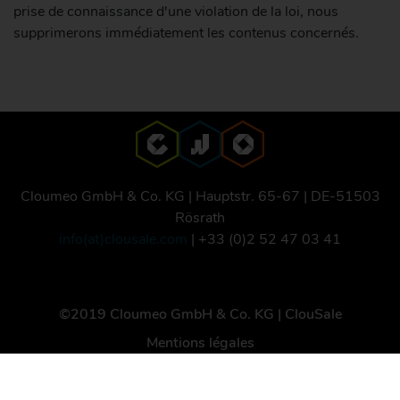
prise de connaissance d'une violation de la loi, nous
supprimerons immédiatement les contenus concernés.
Cloumeo GmbH & Co. KG | Hauptstr. 65-67 | DE-51503
Rösrath
info(at)clousale.com
| +33 (0)2 52 47 03 41
©2019 Cloumeo GmbH & Co. KG | ClouSale
Mentions légales
Politique de confidentialité