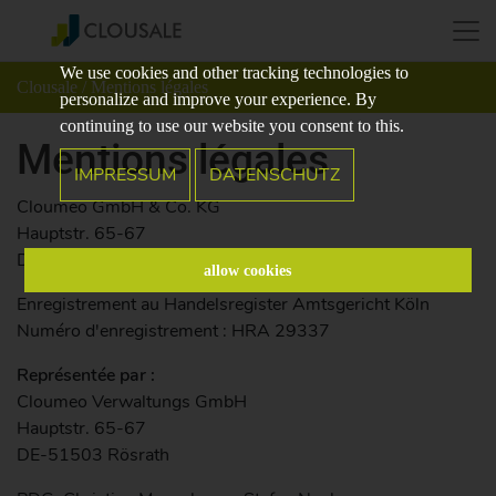
We use cookies and other tracking technologies to
Clousale
/ Mentions légales
personalize and improve your experience. By
continuing to use our website you consent to this.
Mentions légales
IMPRESSUM
DATENSCHUTZ
Cloumeo GmbH & Co. KG
Hauptstr. 65-67
DE-51503 Rösrath
allow cookies
Enregistrement au Handelsregister Amtsgericht Köln
Numéro d'enregistrement : HRA 29337
Représentée par :
Cloumeo Verwaltungs GmbH
Hauptstr. 65-67
DE-51503 Rösrath